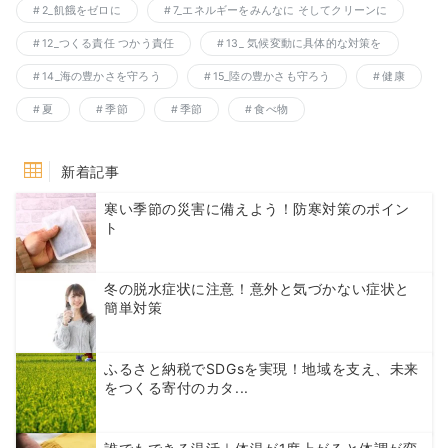
2_飢餓をゼロに
7_エネルギーをみんなに そしてクリーンに
12_つくる責任 つかう責任
13_ 気候変動に具体的な対策を
14_海の豊かさを守ろう
15_陸の豊かさも守ろう
健康
夏
季節
季節
食べ物
新着記事
寒い季節の災害に備えよう！防寒対策のポイン
ト
冬の脱水症状に注意！意外と気づかない症状と
簡単対策
ふるさと納税でSDGsを実現！地域を支え、未来
をつくる寄付のカタ...